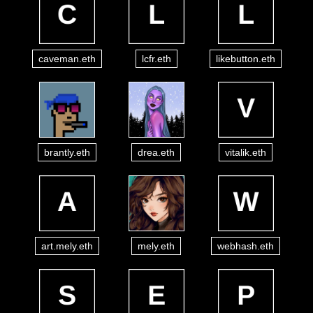
caveman.eth
lcfr.eth
likebutton.eth
brantly.eth
drea.eth
vitalik.eth
art.mely.eth
mely.eth
webhash.eth