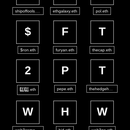
shipoffools.eth
ethgalaxy.eth
pol.eth
$ron.eth
furyan.eth
thecap.eth
pepe.eth
thehedgehog.eth
2️⃣2️⃣.eth