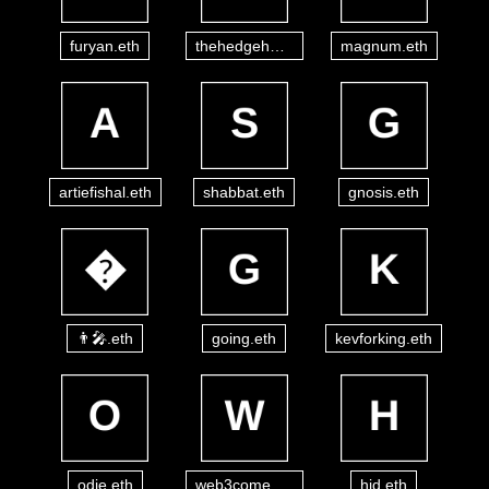
furyan.eth
thehedgehog.eth
magnum.eth
artiefishal.eth
shabbat.eth
gnosis.eth
👨‍🎤.eth
going.eth
kevforking.eth
odie.eth
web3come.eth
hid.eth