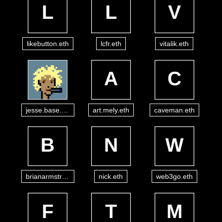
likebutton.eth
lcfr.eth
vitalik.eth
jesse.base.eth
art.mely.eth
caveman.eth
brianarmstrong.eth
nick.eth
web3go.eth