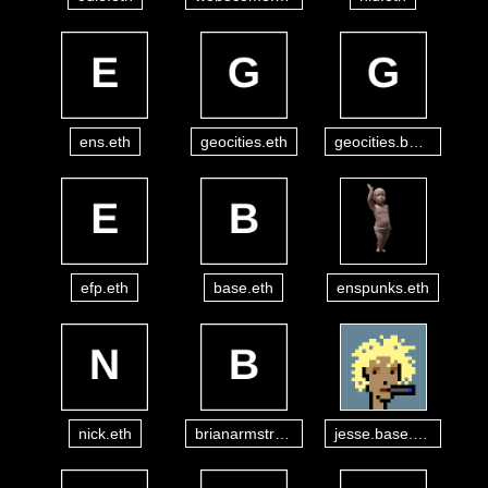
ens.eth
geocities.eth
geocities.base.eth
efp.eth
base.eth
enspunks.eth
nick.eth
brianarmstrong.eth
jesse.base.eth